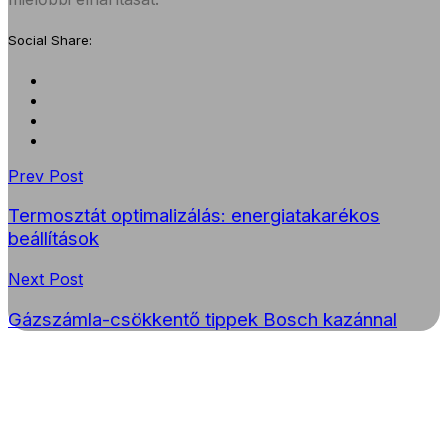
Social Share:
Prev Post
Termosztát optimalizálás: energiatakarékos
beállítások
Next Post
Gázszámla-csökkentő tippek Bosch kazánnal