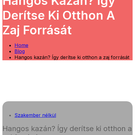
Hangos Kazán? Így
Derítse Ki Otthon A
Zaj Forrását
Home
Blog
Hangos kazán? Így derítse ki otthon a zaj forrását
Szakember nélkül
Hangos kazán? Így derítse ki otthon a