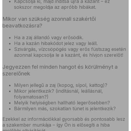
Kapcsolja ki, majd indítsa újra a kazánt – ez
sokszor megoldja az apróbb hibákat.
Mikor van szükség azonnali szakértői
beavatkozásra?
Ha a zaj állandó vagy erősödik.
Ha a kazán hibakódot jelez vagy leáll.
Szivárgás, vízcsöpögés vagy erős füstszag esetén
azonnal kapcsolja le a kazánt, és hívjon szerelőt!
Jegyezzen fel minden hangot és körülményt a
szerelőnek
Milyen jellegű a zaj (kopog, sípol, kattog)?
Mikor jelentkezik? (indításnál, leállásnál,
folyamatosan?)
Melyik helyiségben hallható legerősebben?
Bármilyen más, szokatlan tünet is jelentkezik?
Ezekkel az információkkal gyorsabb és pontosabb lesz
a szakember munkája – így Ön is elősegíti a hiba
mielőbbi elhárítását.