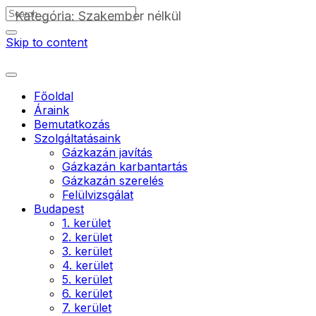
Kategória: Szakember nélkül
Skip to content
Főoldal
Áraink
Bemutatkozás
Szolgáltatásaink
Gázkazán javítás
Gázkazán karbantartás
Gázkazán szerelés
Felülvizsgálat
Budapest
1. kerület
2. kerület
3. kerület
4. kerület
5. kerület
6. kerület
7. kerület