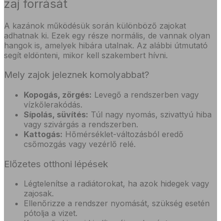
zaj forrását
A kazánok működésük során különböző zajokat
adhatnak ki. Ezek egy része normális, de vannak olyan
hangok is, amelyek hibára utalnak. Az alábbi útmutató
segít eldönteni, mikor kell szakembert hívni.
Mely zajok jeleznek komolyabbat?
Kopogás, zörgés:
Levegő a rendszerben vagy
vízkőlerakódás.
Sípolás, süvítés:
Túl nagy nyomás, szivattyú hiba
vagy szivárgás a rendszerben.
Kattogás:
Hőmérséklet-változásból eredő
csőmozgás vagy vezérlő relé.
Előzetes otthoni lépések
Légtelenítse a radiátorokat, ha azok hidegek vagy
zajosak.
Ellenőrizze a rendszer nyomását, szükség esetén
pótolja a vizet.